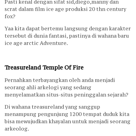
Pasti kenal dengan sifat sid,diego,manny dan
scrat dalam film ice age produksi 20 thn century
fox?
Yaa kita dapat bertemu langsung dengan karakter
tersebut di dunia fantasi, pastinya di wahana baru
ice age arctic Adventure.
Treasureland Temple Of Fire
Pernahkan terbayangkan oleh anda menjadi
seorang ahli arkelogi yang sedang
menyelamatkan situs-situs peninggalan sejarah?
Di wahana treasureland yang sanggup
menampung pengunjung 1200 tempat duduk kita
bisa mewujudkan khayalan untuk menjadi seorang
arkeolog.