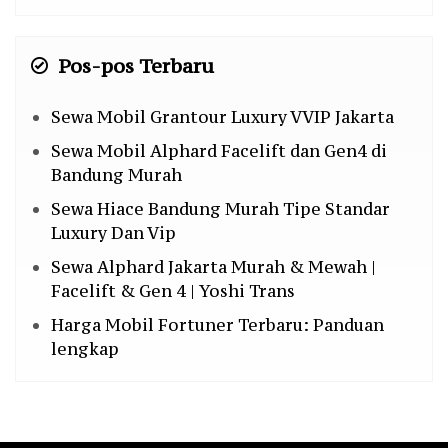
Pos-pos Terbaru
Sewa Mobil Grantour Luxury VVIP Jakarta
Sewa Mobil Alphard Facelift dan Gen4 di
Bandung Murah
Sewa Hiace Bandung Murah Tipe Standar
Luxury Dan Vip
Sewa Alphard Jakarta Murah & Mewah |
Facelift & Gen 4 | Yoshi Trans
Harga Mobil Fortuner Terbaru: Panduan
lengkap