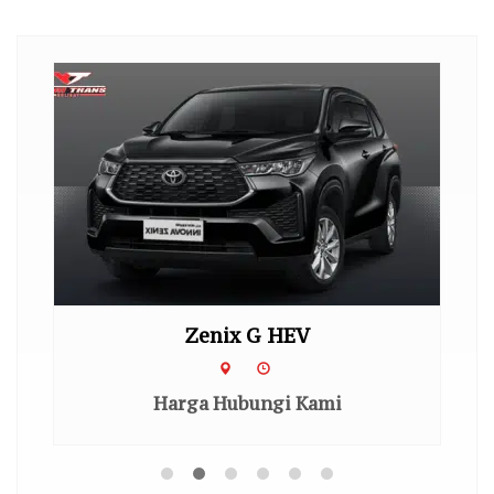
...
Zenix G HEV
Harga Hubungi Kami