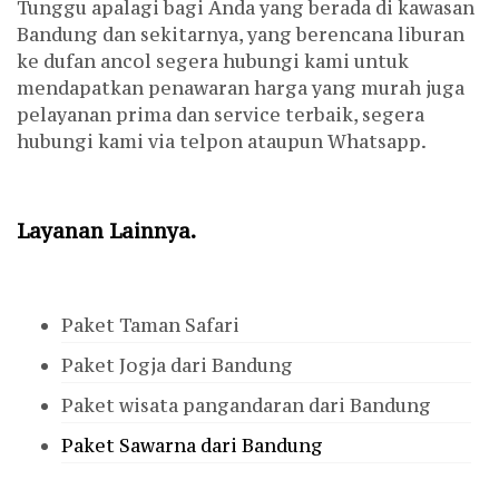
Tunggu apalagi bagi Anda yang berada di kawasan
Bandung dan sekitarnya, yang berencana liburan
ke dufan ancol segera hubungi kami untuk
mendapatkan penawaran harga yang murah juga
pelayanan prima dan service terbaik, segera
hubungi kami via telpon ataupun Whatsapp.
Layanan Lainnya.
Paket Taman Safari
Paket Jogja dari Bandung
Paket wisata pangandaran dari Bandung
Paket Sawarna dari Bandung