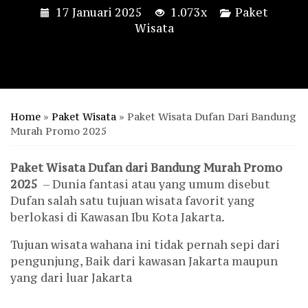
17 Januari 2025
1.073x
Paket
Wisata
Home
»
Paket Wisata
»
Paket Wisata Dufan Dari Bandung
Murah Promo 2025
Paket Wisata Dufan dari Bandung Murah Promo
2025
– Dunia fantasi atau yang umum disebut
Dufan salah satu tujuan wisata favorit yang
berlokasi di Kawasan Ibu Kota Jakarta.
Tujuan wisata wahana ini tidak pernah sepi dari
pengunjung, Baik dari kawasan Jakarta maupun
yang dari luar Jakarta