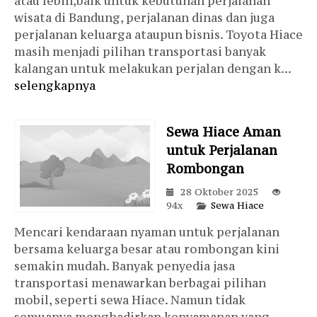
atau lebih,baik untuk kebutuhan perjalanan
wisata di Bandung, perjalanan dinas dan juga
perjalanan keluarga ataupun bisnis. Toyota Hiace
masih menjadi pilihan transportasi banyak
kalangan untuk melakukan perjalan dengan k...
selengkapnya
Sewa Hiace Aman
untuk Perjalanan
Rombongan
28 Oktober 2025
94x
Sewa Hiace
Mencari kendaraan nyaman untuk perjalanan
bersama keluarga besar atau rombongan kini
semakin mudah. Banyak penyedia jasa
transportasi menawarkan berbagai pilihan
mobil, seperti sewa Hiace. Namun tidak
semuanya menghadirkan kenyamanan yang