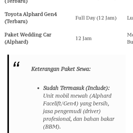
(Terbaru)
Toyota Alphard Gen4
Full Day (12 Jam)
Lu
(Terbaru)
Paket Wedding Car
Mo
12 Jam
(Alphard)
B
Keterangan Paket Sewa:
Sudah Termasuk (Include):
Unit mobil mewah (Alphard
Facelift/Gen4) yang bersih,
jasa pengemudi (
driver
)
profesional, dan bahan bakar
(BBM).