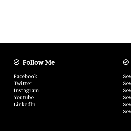
Follow Me
Facebook
Sew
Twitter
Sew
Instagram
Sew
Youtube
Se
Linkedln
Se
Se