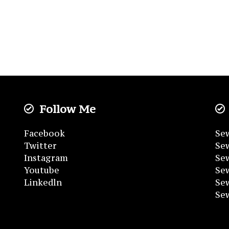
Follow Me
Facebook
Sew
Twitter
Sew
Instagram
Sew
Youtube
Se
Linkedln
Se
Se