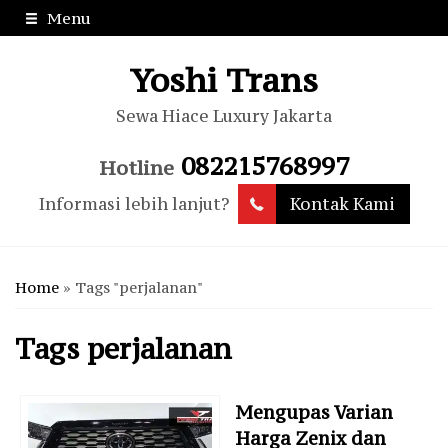
Menu
Yoshi Trans
Sewa Hiace Luxury Jakarta
082215768997
Hotline
Informasi lebih lanjut?
Kontak Kami
Home
»
Tags "perjalanan"
Tags
perjalanan
Mengupas Varian
Harga Zenix dan