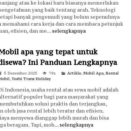
panjang atau ke lokasi baru biasanya memerlukan
pengetahuan yang baik tentang arah. Teknologi
tetapi banyak pengemudi yang belum sepenuhnya
 memahami cara kerja dan cara membaca petunjuk
an, efisien, dan me...
selengkapnya
Mobil apa yang tepat untuk
disewa? Ini Panduan Lengkapnya
5 Desember 2025
79x
Artikle
,
Mobil Apa
,
Rental
Mobil
,
Yoshi Trans Holiday
Di Indonesia, usaha rental atau sewa mobil adalah
alternatif populer bagi para masyarakat yang
membutuhkan solusi praktis dan terjangkau,
 oleh jasa rental lebih teratur dan efisien.
iaya menyewa dianggap lebih murah dan bisa
uga beragam. Tapi, mob...
selengkapnya