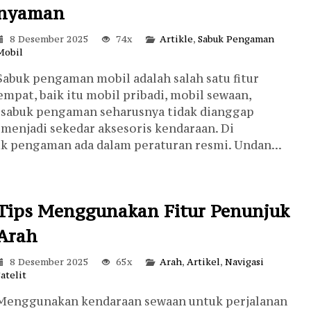
nyaman
8 Desember 2025
74x
Artikle
,
Sabuk Pengaman
Mobil
Sabuk pengaman mobil adalah salah satu fitur
mpat, baik itu mobil pribadi, mobil sewaan,
sabuk pengaman seharusnya tidak dianggap
k menjadi sekedar aksesoris kendaraan. Di
k pengaman ada dalam peraturan resmi. Undan...
Tips Menggunakan Fitur Penunjuk
Arah
8 Desember 2025
65x
Arah
,
Artikel
,
Navigasi
Satelit
Menggunakan kendaraan sewaan untuk perjalanan