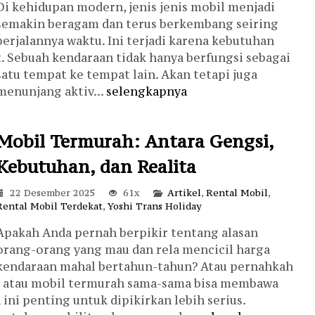
Di kehidupan modern, jenis jenis mobil menjadi
Harga Hubungi Kami
semakin beragam dan terus berkembang seiring
berjalannya waktu. Ini terjadi karena kebutuhan
. Sebuah kendaraan tidak hanya berfungsi sebagai
satu tempat ke tempat lain. Akan tetapi juga
menunjang aktiv...
selengkapnya
Mobil Termurah: Antara Gengsi,
Kebutuhan, dan Realita
22 Desember 2025
61x
Artikel
,
Rental Mobil
,
Rental Mobil Terdekat
,
Yoshi Trans Holiday
Apakah Anda pernah berpikir tentang alasan
orang-orang yang mau dan rela mencicil harga
kendaraan mahal bertahun-tahun? Atau pernahkah
l atau mobil termurah sama-sama bisa membawa
ini penting untuk dipikirkan lebih serius.