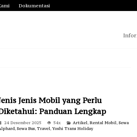
Kami
Dokumentasi
Infor
Jenis Jenis Mobil yang Perlu
Diketahui: Panduan Lengkap
24 Desember 2025
54x
Artikel
,
Rental Mobil
,
Sewa
Innova Reborn FC
Alphard
,
Sewa Bus
,
Travel
,
Yoshi Trans Holiday