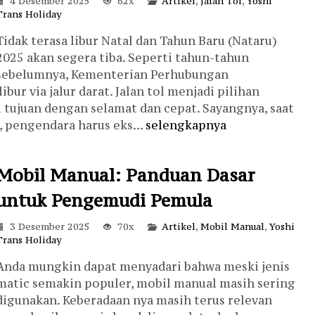
4 Desember 2025
62x
Artikel
,
Jalan Tol
,
Yoshi
Trans Holiday
Tidak terasa libur Natal dan Tahun Baru (Nataru)
2025 akan segera tiba. Seperti tahun-tahun
sebelumnya, Kementerian Perhubungan
ur via jalur darat. Jalan tol menjadi pilihan
i tujuan dengan selamat dan cepat. Sayangnya, saat
, pengendara harus eks...
selengkapnya
Mobil Manual: Panduan Dasar
untuk Pengemudi Pemula
3 Desember 2025
70x
Artikel
,
Mobil Manual
,
Yoshi
Trans Holiday
Anda mungkin dapat menyadari bahwa meski jenis
matic semakin populer, mobil manual masih sering
digunakan. Keberadaan nya masih terus relevan