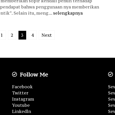
a memberikan sopir kendali penuh terhadap
erpendapat bahwa penggunaan nya memberikan
tik”. Selain itu, meng...
selengkapnya
1
2
3
4
Next
Follow Me
Facebook
Sew
Twitter
Sew
Instagram
Sew
Youtube
Se
Linkedln
Se