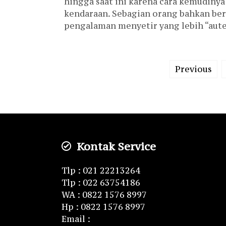
hingga saat ini karena cara kemudiny
kendaraan. Sebagian orang bahkan b
pengalaman menyetir yang lebih “auten
Previous
Kontak Service
Tlp : 021 22213264
Tlp : 022 63754186
WA : 0822 1576 8997
Hp : 0822 1576 8997
Email :