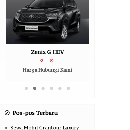
Zenix G HEV
Hiace Comm
Harga Hubungi Kami
Harga H
Pos-pos Terbaru
Sewa Mobil Grantour Luxury