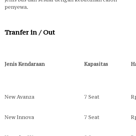
penyewa.
Tranfer in / Out
Jenis Kendaraan
Kapasitas
H
New Avanza
7 Seat
R
New Innova
7 Seat
R