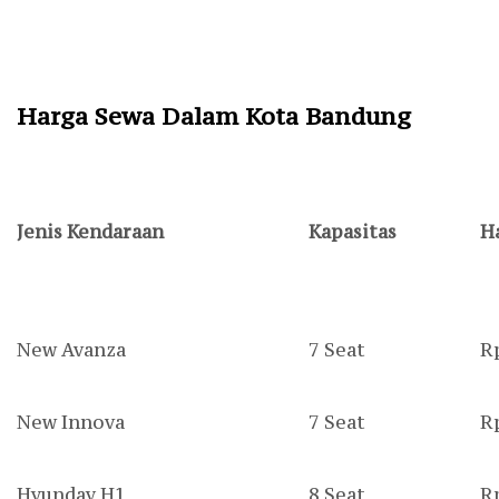
Harga Sewa Dalam Kota
Bandung
Jenis Kendaraan
Kapasitas
H
New Avanza
7 Seat
R
New Innova
7 Seat
R
Hyunday H1
8 Seat
R