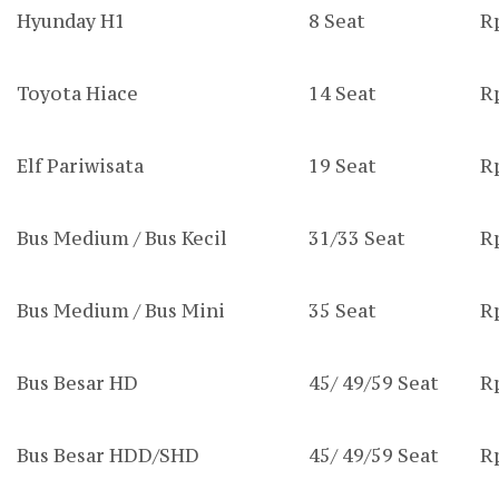
Hyunday H1
8 Seat
R
Toyota Hiace
14 Seat
R
Elf Pariwisata
19 Seat
R
Bus Medium / Bus Kecil
31/33 Seat
R
Bus Medium / Bus Mini
35 Seat
R
Bus Besar HD
45/ 49/59 Seat
R
Bus Besar HDD/SHD
45/ 49/59 Seat
R