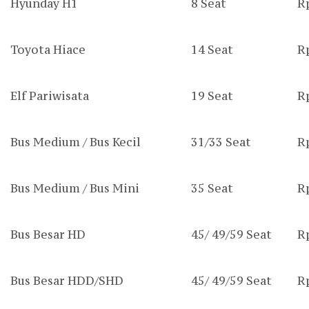
Hyunday H1
8 Seat
R
Toyota Hiace
14 Seat
R
Elf Pariwisata
19 Seat
R
Bus Medium / Bus Kecil
31/33 Seat
R
Bus Medium / Bus Mini
35 Seat
R
Bus Besar HD
45/ 49/59 Seat
R
Bus Besar HDD/SHD
45/ 49/59 Seat
R