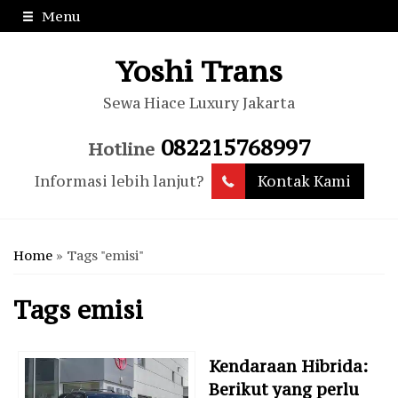
Menu
Yoshi Trans
Sewa Hiace Luxury Jakarta
082215768997
Hotline
Informasi lebih lanjut?
Kontak Kami
Home
»
Tags "emisi"
Tags
emisi
Kendaraan Hibrida:
Berikut yang perlu