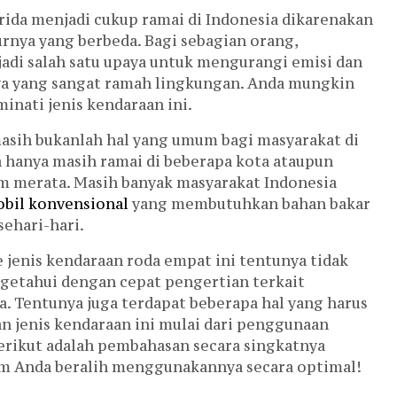
brida menjadi cukup ramai di Indonesia dikarenakan
turnya yang berbeda. Bagi sebagian orang,
adi salah satu upaya untuk mengurangi emisi dan
nya yang sangat ramah lingkungan. Anda mungkin
inati jenis kendaraan ini.
 masih bukanlah hal yang umum bagi masyarakat di
Hiace Premio Grand Luxury
a hanya masih ramai di beberapa kota ataupun
VIP 8 ...
um merata. Masih banyak masyarakat Indonesia
bil konvensional
yang membutuhkan bahan bakar
ehari-hari.
Harga Hubungi Kami
 jenis kendaraan roda empat ini tentunya tidak
engetahui dengan cepat pengertian terkait
a. Tentunya juga terdapat beberapa hal yang harus
n jenis kendaraan ini mulai dari penggunaan
erikut adalah pembahasan secara singkatnya
um Anda beralih menggunakannya secara optimal!