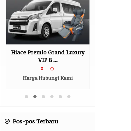
Zenix G HEV
Zeni
Harga Hubungi Kami
Harga H
Pos-pos Terbaru