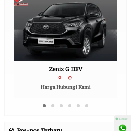
Zenix G HEV
Hi
Harga Hubungi Kami
⚫ Online
Pos-pos Terbaru