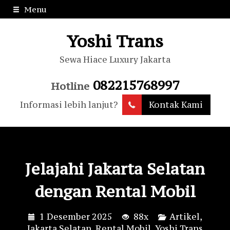
Menu
Yoshi Trans
Sewa Hiace Luxury Jakarta
082215768997
Hotline
Informasi lebih lanjut?
Kontak Kami
Jelajahi Jakarta Selatan
dengan Rental Mobil
1 Desember 2025
88x
Artikel
,
Jakarta Selatan
,
Rental Mobil
,
Yoshi Trans