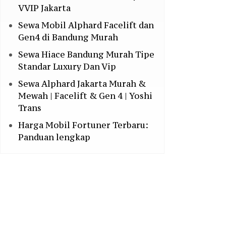
VVIP Jakarta
Sewa Mobil Alphard Facelift dan
Gen4 di Bandung Murah
Sewa Hiace Bandung Murah Tipe
Standar Luxury Dan Vip
Sewa Alphard Jakarta Murah &
Mewah | Facelift & Gen 4 | Yoshi
Trans
Harga Mobil Fortuner Terbaru:
Panduan lengkap