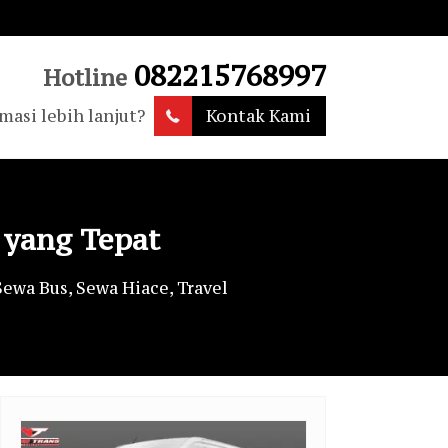
082215768997
Hotline
masi lebih lanjut?
Kontak Kami
h yang Tepat
Sewa Bus
,
Sewa Hiace
,
Travel