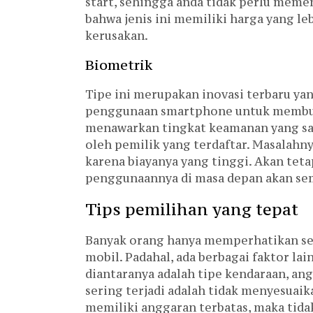
start, sehingga anda tidak perlu meme
bahwa jenis ini memiliki harga yang l
kerusakan.
Biometrik
Tipe ini merupakan inovasi terbaru ya
penggunaan smartphone untuk membuka
menawarkan tingkat keamanan yang sang
oleh pemilik yang terdaftar. Masalahn
karena biayanya yang tinggi. Akan te
penggunaannya di masa depan akan se
Tips pemilihan yang tepat
Banyak orang hanya memperhatikan seg
mobil. Padahal, ada berbagai faktor la
diantaranya adalah tipe kendaraan, an
sering terjadi adalah tidak menyesuaik
memiliki anggaran terbatas, maka tida