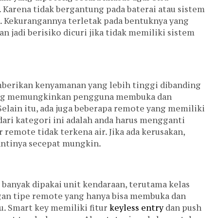
Karena tidak bergantung pada baterai atau sistem
at. Kekurangannya terletak pada bentuknya yang
 jadi berisiko dicuri jika tidak memiliki sistem
mberikan kenyamanan yang lebih tinggi dibanding
yang memungkinkan pengguna membuka dan
Selain itu, ada juga beberapa remote yang memiliki
dari kategori ini adalah anda harus mengganti
 remote tidak terkena air. Jika ada kerusakan,
ntinya secepat mungkin.
 banyak dipakai unit kendaraan, terutama kelas
gan tipe remote yang hanya bisa membuka dan
u. Smart key memiliki fitur
keyless entry
dan push