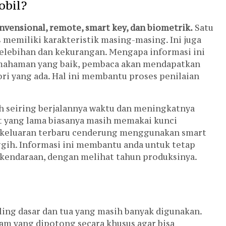
obil?
onvensional, remote, smart key, dan biometrik.
Satu
is memiliki karakteristik masing-masing. Ini juga
kelebihan dan kekurangan. Mengapa informasi ini
emahaman yang baik, pembaca akan mendapatkan
 yang ada. Hal ini membantu proses penilaian
ah seiring berjalannya waktu dan meningkatnya
t yang lama biasanya masih memakai kunci
, keluaran terbaru cenderung menggunakan smart
nggih. Informasi ini membantu anda untuk tetap
h kendaraan, dengan melihat tahun produksinya.
ling dasar dan tua yang masih banyak digunakan.
gam yang dipotong secara khusus agar bisa