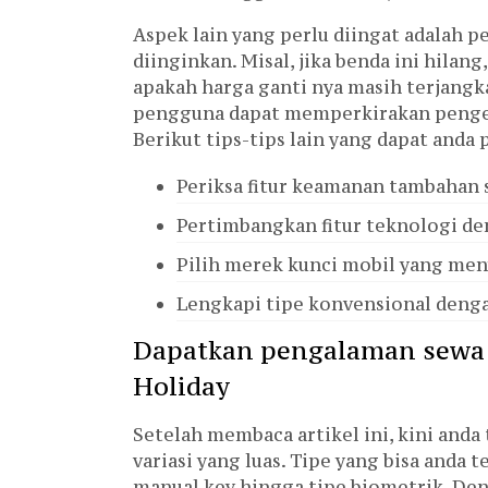
Aspek lain yang perlu diingat adalah p
diinginkan. Misal, jika benda ini hila
apakah harga ganti nya masih terjang
pengguna dapat memperkirakan pengel
Berikut tips-tips lain yang dapat and
Periksa fitur keamanan tambahan 
Pertimbangkan fitur teknologi d
Pilih merek kunci mobil yang men
Lengkapi tipe konvensional deng
Dapatkan pengalaman sewa 
Holiday
Setelah membaca artikel ini, kini and
variasi yang luas. Tipe yang bisa anda 
manual key hingga tipe biometrik. 