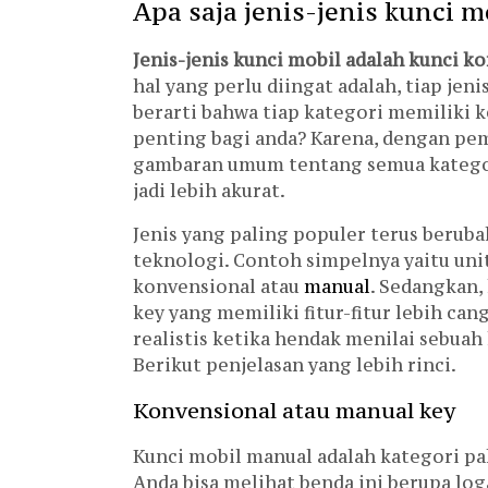
Apa saja jenis-jenis kunci m
Jenis-jenis kunci mobil adalah kunci k
hal yang perlu diingat adalah, tiap jen
berarti bahwa tiap kategori memiliki 
penting bagi anda? Karena, dengan p
gambaran umum tentang semua kategori
jadi lebih akurat.
Jenis yang paling populer terus berub
teknologi. Contoh simpelnya yaitu uni
konvensional atau
manual
. Sedangkan
key yang memiliki fitur-fitur lebih ca
realistis ketika hendak menilai sebua
Berikut penjelasan yang lebih rinci.
Konvensional atau manual key
Kunci mobil manual adalah kategori pa
Anda bisa melihat benda ini berupa lo