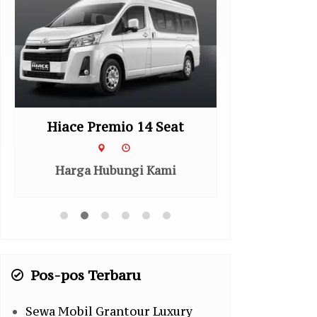
Zenix Q HEV
Alphard
Harga Hubungi Kami
Harga H
Pos-pos Terbaru
Sewa Mobil Grantour Luxury