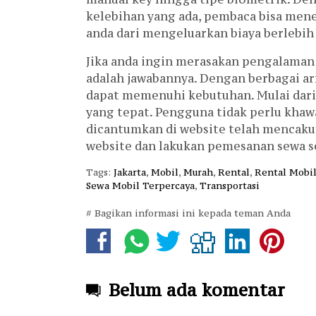
kelebihan yang ada, pembaca bisa mene
anda dari mengeluarkan biaya berlebi
Jika anda ingin merasakan pengalaman
adalah jawabannya. Dengan berbagai ar
dapat memenuhi kebutuhan. Mulai dari
yang tepat. Pengguna tidak perlu khaw
dicantumkan di website telah mencakup
website dan lakukan pemesanan sewa s
Tags:
Jakarta
,
Mobil
,
Murah
,
Rental
,
Rental Mobi
Sewa Mobil Terpercaya
,
Transportasi
# Bagikan informasi ini kepada teman Anda
Belum ada komentar