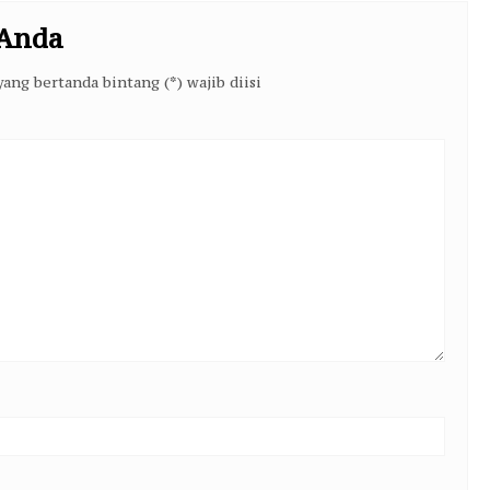
 Anda
ang bertanda bintang (*) wajib diisi