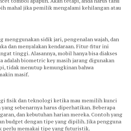
ncet tombol apapun. Akan tetapi, anda harus tahu
ebih mahal jika pemilik mengalami kehilangan atau
ng menggunakan sidik jari, pengenalan wajah, dan
 dan menyalakan kendaraan. Fitur-fitur ini
at tinggi. Alasannya, mobil hanya bisa diakses
ya adalah biometric key masih jarang digunakan
tapi, tidak menutup kemungkinan bahwa
makin masif.
i fisik dan teknologi ketika mau memilih kunci
in yang sebenarnya harus diperhatikan. Beberapa
ggaran, dan kebutuhan harian mereka. Contoh yang
an budget dengan tipe yang dipilih. Jika pengguna
k perlu memakai tipe yang futuristik.