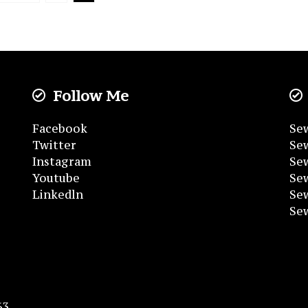
Follow Me
Facebook
Sew
Twitter
Sew
Instagram
Sew
Youtube
Se
Linkedln
Se
Se
63,