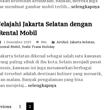
lkan kelebihan kendaraan. Bahkan, mereka juga
ar membuat gambar mobil terlih...
selengkapnya
Jelajahi Jakarta Selatan dengan
Rental Mobil
1 Desember 2025
88x
Artikel
,
Jakarta Selatan
,
Rental Mobil
,
Yoshi Trans Holiday
Jakarta Selatan dikenal sebagai salah satu kawasan
yang paling sibuk di ibu kota. Selain menjadi pusat
bisnis, kawasan ini juga menawarkan berbagai
hal tersebut adalah destinasi kuliner yang menarik,
ran malam. Banyak pengalaman yang bisa
an menjelaj...
selengkapnya
evious
1
2