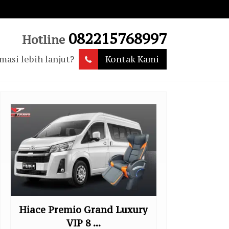
082215768997
Hotline
masi lebih lanjut?
Kontak Kami
Hiace Premio Grand Luxury
Zeni
VIP 8 ...