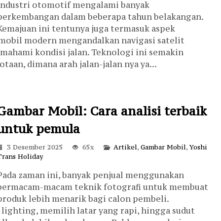
Industri otomotif mengalami banyak
perkembangan dalam beberapa tahun belakangan.
Kemajuan ini tentunya juga termasuk aspek
, mobil modern mengandalkan navigasi satelit
mahami kondisi jalan. Teknologi ini semakin
taan, dimana arah jalan-jalan nya ya...
Gambar Mobil: Cara analisi terbaik
untuk pemula
3 Desember 2025
65x
Artikel
,
Gambar Mobil
,
Yoshi
Trans Holiday
Pada zaman ini, banyak penjual menggunakan
bermacam-macam teknik fotografi untuk membuat
produk lebih menarik bagi calon pembeli.
ighting, memilih latar yang rapi, hingga sudut